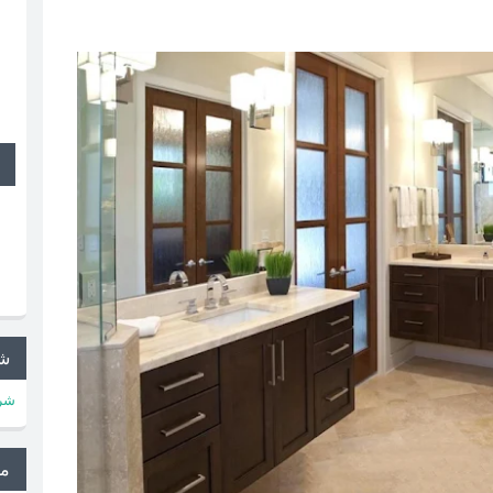
شر
شرك
م