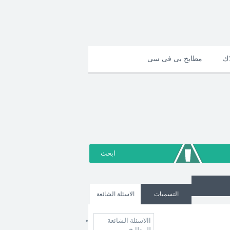
اك
مطابخ بى فى سى
التسميات
الاسئلة الشائعة
االاسئلة الشائعة
للمطابخ