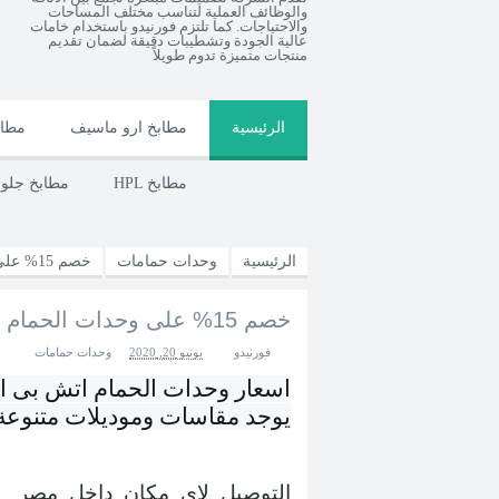
والوظائف العملية لتناسب مختلف المساحات
والاحتياجات. كما تلتزم فورنيدو باستخدام خامات
عالية الجودة وتشطيبات دقيقة لضمان تقديم
منتجات متميزة تدوم طويلاً
الرئيسية
مطابخ ارو ماسيف
مطاب
HPL مطابخ
مطابخ جل
الرئيسية
وحدات حمامات
خصم 15% على وحدات الحمام ( يوجد موديلات واشكال والوان متنوعة )
خصم 15% على وحدات الحمام ( يوجد موديلات واشكال والوان متنوعة )
فورنيدو
يونيو 20, 2020
وحدات حمامات
اسعار وحدات الحمام اتش بى ال – خشب كونتر 8
يوجد مقاسات وموديلات متنوعة
التوصيل لاى مكان داخل مصر