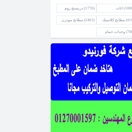
(108
اثاث
(1776)
دريسنج روم
(41
مطابخ كلاسيك
(2463)
مطابخ مودرن
(78
وحدات حمام