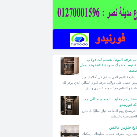
اب غرفة النوم/ نصمم لك دولاب
ة نوم أحلامك بجودة فائقة وتفاصيل
صصة
دولاب غرفة النوم الذي يحقق كل أحلامك من
يدو احصل على دولاب غرفة النوم المثالي الذي يوفر لك
احة والتنظيم مع تصميم عصري وأنيق
سنج روم مغلق - تصميم مثالي مع
ة فورنيدو
تعد الدريسنج روم المغلقة خيارًا مثاليًا للباحثين
لخصوصية والتنظيم
بخ جلوس ماكس
كنت تريد معرفة حساب مطبخك .. يمكنك