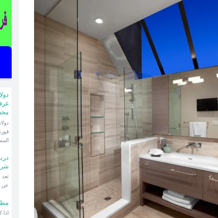
دول
غرف
مخ
فورن
المس
دري
شرك
عن ا
مطا
اذا 