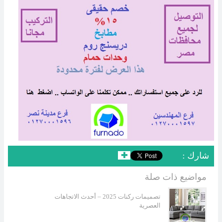
: شارك
✚
مواضيع ذات صلة
تصميمات ركنات 2025 – أحدث الاتجاهات
العصرية