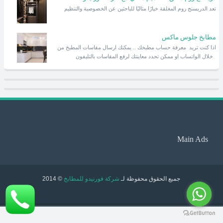
تعد الدريسنج روم المغلقة خيارًا مثاليًا للباحثين عن الخصوصية والتنظيم
مطابخ جلوس ماكس
اذا كنت تريد معرفة حساب مطبخك .. يمكنك ارسال مقاسات المطبخ من
خلال الواتساب او ممكن تحدد معاينتك لرفع المقاسات بالتليفون
Main Ads
جميع الحقوق محفوظة لـ
شركة فورنيدو للمطابخ
© 2014