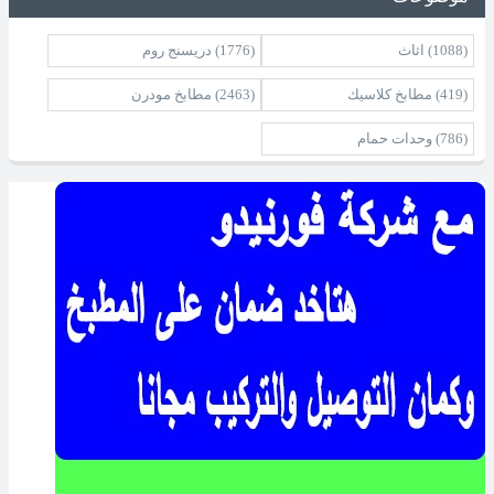
(1088)
اثاث
(1776)
دريسنج روم
(419)
مطابخ كلاسيك
(2463)
مطابخ مودرن
(786)
وحدات حمام