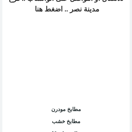
مدينة نصر
..
اضغط هنا
مطابخ مودرن
مطابخ خشب