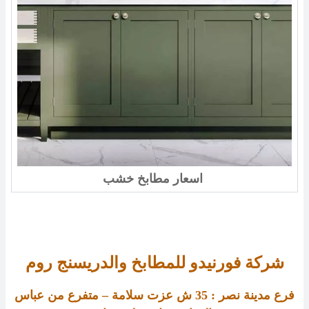
اسعار مطابخ خشب
شركة فورنيدو للمطابخ والدريسنج روم
فرع مدينة نصر :
35
ش عزت سلامة – متفرع من عباس