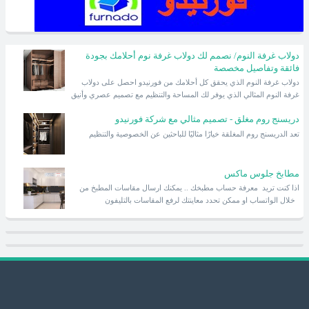
دولاب غرفة النوم/ نصمم لك دولاب غرفة نوم أحلامك بجودة
فائقة وتفاصيل مخصصة
دولاب غرفة النوم الذي يحقق كل أحلامك من فورنيدو احصل على دولاب
غرفة النوم المثالي الذي يوفر لك المساحة والتنظيم مع تصميم عصري وأنيق
دريسنج روم مغلق - تصميم مثالي مع شركة فورنيدو
تعد الدريسنج روم المغلقة خيارًا مثاليًا للباحثين عن الخصوصية والتنظيم
مطابخ جلوس ماكس
اذا كنت تريد معرفة حساب مطبخك .. يمكنك ارسال مقاسات المطبخ من
خلال الواتساب او ممكن تحدد معاينتك لرفع المقاسات بالتليفون