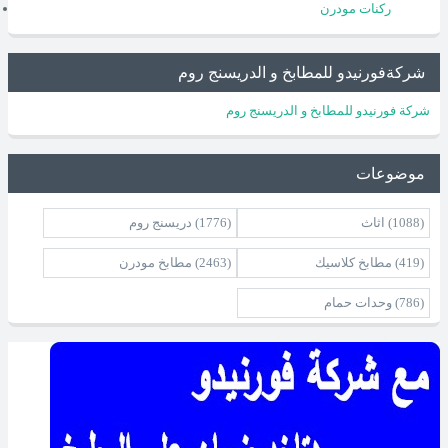
ركنات مودرن
شركةفورنيدو للمطابخ و الدريسنج روم
شركة فورنيدو للمطابخ و الدريسنج روم
موضوعات
(1088)
اثاث
(1776)
دريسنج روم
(419)
مطابخ كلاسيك
(2463)
مطابخ مودرن
(786)
وحدات حمام