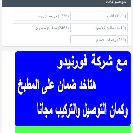
موضوعات
(1088)
اثاث
(1776)
دريسنج روم
(419)
مطابخ كلاسيك
(2463)
مطابخ مودرن
(786)
وحدات حمام