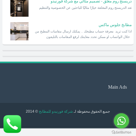
دريسنج روم مغلق - تصميم مثالي مع شركة فورنيدو
تعد الدريسنج روم المغلقة خيارًا مثاليًا للباحثين عن الخصوصية والتنظيم
مطابخ جلوس ماكس
اذا كنت تريد معرفة حساب مطبخك .. يمكنك ارسال مقاسات المطبخ من
خلال الواتساب او ممكن تحدد معاينتك لرفع المقاسات بالتليفون
Main Ads
جميع الحقوق محفوظة لـ
شركة فورنيدو للمطابخ
© 2014