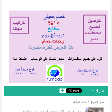
: شارك
✚
مواضيع ذات صلة
مطابخ يوفي لاك / مع شركة فورنيدو للمطابخ