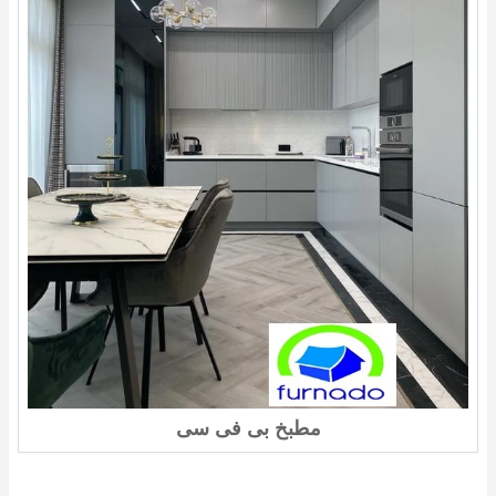
مطبخ بى فى سى