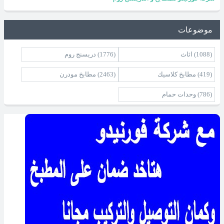
موضوعات
(1088)
اثاث
(1776)
دريسنج روم
(419)
مطابخ كلاسيك
(2463)
مطابخ مودرن
(786)
وحدات حمام