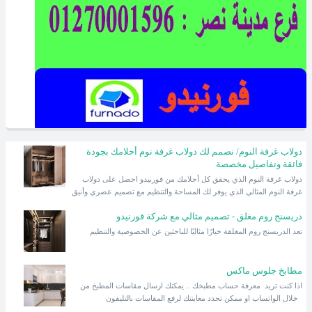
دولاب غرفة النوم/ نصمم لك دولاب غرفة نوم أحلامك بجودة
فائقة وتفاصيل مخصصة
دولاب غرفة النوم الذي يحقق كل أحلامك من فورنيدو احصل على دولاب
غرفة النوم المثالي الذي يوفر لك المساحة والتنظيم مع تصميم عصري وأنيق
دريسنج روم مغلق - تصميم مثالي مع شركة فورنيدو
تعد الدريسنج روم المغلقة خيارًا مثاليًا للباحثين عن الخصوصية والتنظيم
مطابخ جلوس ماكس
اذا كنت تريد معرفة حساب مطبخك .. يمكنك ارسال مقاسات المطبخ من
خلال الواتساب او ممكن تحدد معاينتك لرفع المقاسات بالتليفون