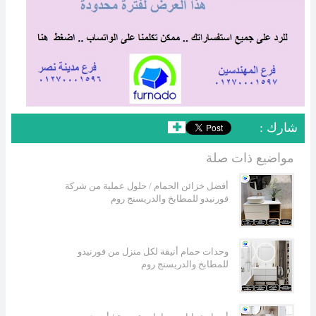
: شارك
✚
مواضيع ذات صلة
أفضل خزائن الحمام / حلول عملية من شركة
فورنيدو للمطابخ والدريسنج روم
وحدات حمام أنيقة لكل منزل من فورنيدو
للمطابخ والدريسنج روم