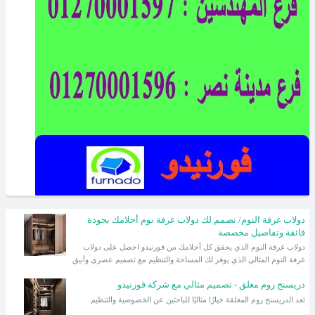
دولاب غرفة النوم/ نصمم لك دولاب غرفة نوم أحلامك بجودة
فائقة وتفاصيل مخصصة
دولاب غرفة النوم الذي يحقق كل أحلامك من فورنيدو احصل على دولاب
غرفة النوم المثالي الذي يوفر لك المساحة والتنظيم مع تصميم عصري وأنيق
دريسنج روم مغلق - تصميم مثالي مع شركة فورنيدو
تعد الدريسنج روم المغلقة خيارًا مثاليًا للباحثين عن الخصوصية والتنظيم