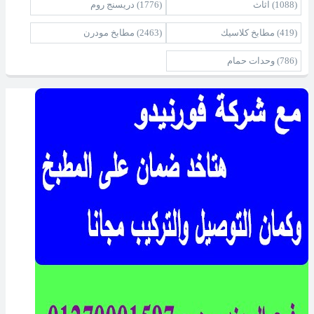
(1088)
اثاث
(1776)
دريسنج روم
(419)
مطابخ كلاسيك
(2463)
مطابخ مودرن
(786)
وحدات حمام