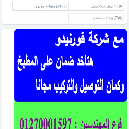
(419)
مطابخ كلاسيك
(2463)
مطابخ مودرن
(786)
وحدات حمام