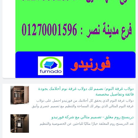
دولاب غرفة النوم/ نصمم لك دولاب غرفة نوم أحلامك بجودة
فائقة وتفاصيل مخصصة
دولاب غرفة النوم الذي يحقق كل أحلامك من فورنيدو احصل على دولاب
غرفة النوم المثالي الذي يوفر لك المساحة والتنظيم مع تصميم عصري وأنيق
دريسنج روم مغلق - تصميم مثالي مع شركة فورنيدو
تعد الدريسنج روم المغلقة خيارًا مثاليًا للباحثين عن الخصوصية والتنظيم