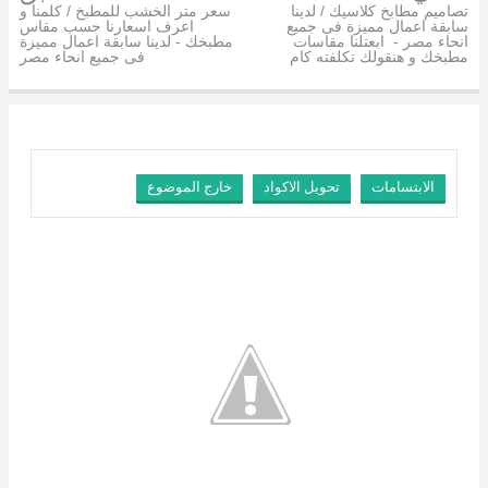
تصاميم مطابخ كلاسيك / لدينا
سعر متر الخشب للمطبخ / كلمنا و
سابقة اعمال مميزة فى جميع
اعرف اسعارنا حسب مقاس
انحاء مصر - ابعتلنا مقاسات
مطبخك - لدينا سابقة اعمال مميزة
مطبخك و هنقولك تكلفته كام
فى جميع انحاء مصر
الابتسامات
تحويل الاكواد
خارج الموضوع