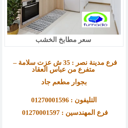
سعر مطابخ الخشب
فرع مدينة نصر : 
35 
ش عزت سلامة – 
متفرع من عباس العقاد 
بجوار مطعم جاد
التليفون : 01270001596
فرع 
المهندسين : 01270001597 