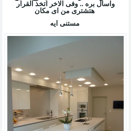
واسال بره .. وفى الاخر اتخذ القرار
هتشترى من اى مكان
مستنى ايه