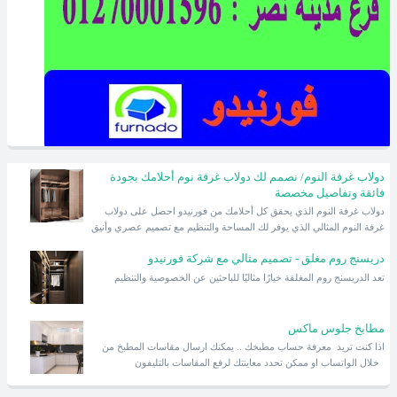
دولاب غرفة النوم/ نصمم لك دولاب غرفة نوم أحلامك بجودة
فائقة وتفاصيل مخصصة
دولاب غرفة النوم الذي يحقق كل أحلامك من فورنيدو احصل على دولاب
غرفة النوم المثالي الذي يوفر لك المساحة والتنظيم مع تصميم عصري وأنيق
دريسنج روم مغلق - تصميم مثالي مع شركة فورنيدو
تعد الدريسنج روم المغلقة خيارًا مثاليًا للباحثين عن الخصوصية والتنظيم
مطابخ جلوس ماكس
اذا كنت تريد معرفة حساب مطبخك .. يمكنك ارسال مقاسات المطبخ من
خلال الواتساب او ممكن تحدد معاينتك لرفع المقاسات بالتليفون