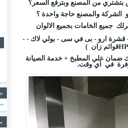
بتشتري من المصنع وبترفع السعر؟
الشركة والمصنع حاجة واحدة ؟
رلك
جميع الخامات بجميع الالوان
قشرة ارو - بى في سى - بولي لاك -
-
HP
قوائم زان
)
ك ضمان علي المطبخ + خدمة الصيانة
فرة
في
اي وقت.
شر
شرك
م