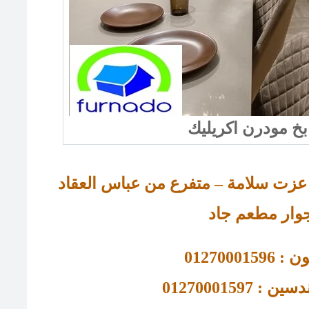
وار مطعم جاد
01270001596
 : 01270001597 