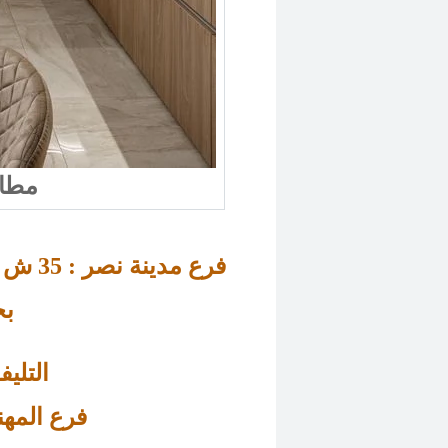
مطابخ مودرن اكريليك
ش عزت سلامة – متفرع من عباس العقاد 
فرع مدينة نصر : 
35 
بج
التليفون : 
فرع 
المهندسين