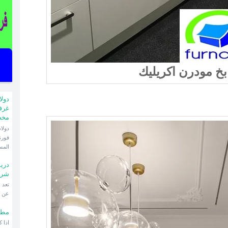
دول
غرف
مخ
فورن
المس
دري
شرك
عن ا
مطا
اذا 