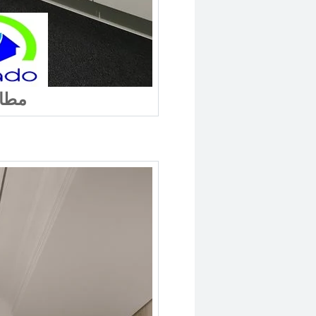
مطابخ مودرن اكريليك