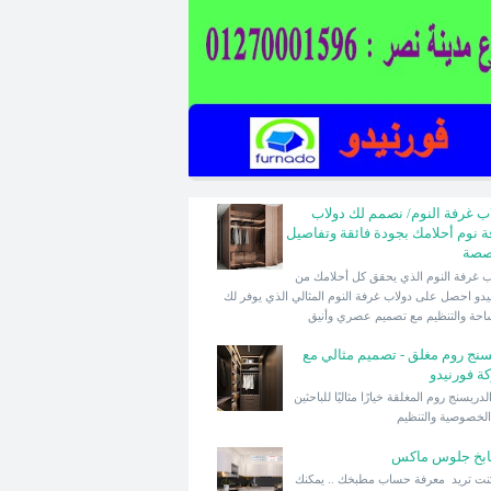
اب غرفة النوم/ نصمم لك دولاب
ة نوم أحلامك بجودة فائقة وتفاصيل
صصة
دولاب غرفة النوم الذي يحقق كل أحلامك من
يدو احصل على دولاب غرفة النوم المثالي الذي يوفر لك
احة والتنظيم مع تصميم عصري وأنيق
سنج روم مغلق - تصميم مثالي مع
ة فورنيدو
تعد الدريسنج روم المغلقة خيارًا مثاليًا للباحثين
لخصوصية والتنظيم
بخ جلوس ماكس
كنت تريد معرفة حساب مطبخك .. يمكنك