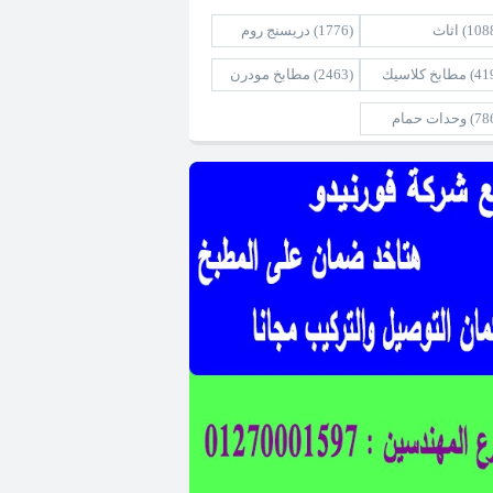
(108
اثاث
(1776)
دريسنج روم
(41
مطابخ كلاسيك
(2463)
مطابخ مودرن
(78
وحدات حمام