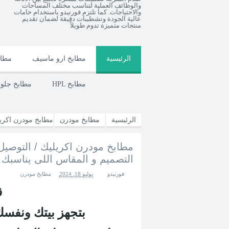
والوظائف العملية لتناسب مختلف المساحات
والاحتياجات. كما تلتزم فورنيدو باستخدام خامات
عالية الجودة وتشطيبات دقيقة لضمان تقديم
منتجات متميزة تدوم طويلاً
الرئيسية
مطابخ ارو ماسيف
مطاب
HPL مطابخ
مطابخ جل
الرئيسية
مطابخ مودرن
المقاس اللى يناسبك على الواتساب و هنقولك 
التصميم و المقاس اللى يناسبك
فورنيدو
يوليو 18, 2024
مطابخ مودرن
ق
بتجهز بيتك ونف