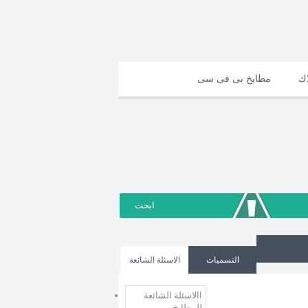
اك
مطابخ بى فى سى
التسميات
الاسئلة الشائعة
االاسئلة الشائعة
للمطابخ