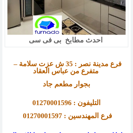
احدث مطابخ بى فى سى
فرع مدينة نصر : 
35 
ش عزت سلامة – 
متفرع من عباس العقاد 
بجوار مطعم جاد
التليفون : 01270001596
فرع 
المهندسين : 01270001597 