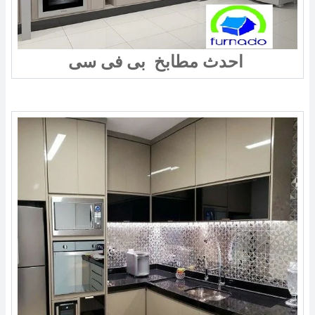
احدث مطابخ بى فى سى