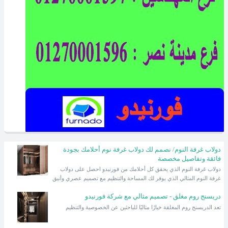
دولاب غرفة النوم/ نصمم لك دولاب غرفة نوم أحلامك بجودة
فائقة وتفاصيل مخصصة
دولاب غرفة النوم الذي يحقق كل أحلامك من فورنيدو احصل على دولاب
غرفة النوم المثالي الذي يوفر لك المساحة والتنظيم مع تصميم عصري وأنيق
دريسنج روم مغلق - تصميم مثالي مع شركة فورنيدو
تعد الدريسنج روم المغلقة خيارًا مثاليًا للباحثين عن الخصوصية والتنظيم