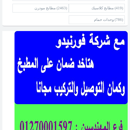
(419)
مطابخ كلاسيك
(2463)
مطابخ مودرن
(786)
وحدات حمام