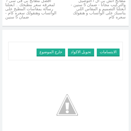
مطابخ اتش بى ال / التوصيل
افضل مطابخ بى فى سى /
والتركيب مجانا - ضمان 5 سنين -
لمعرفه سعر مطبخك .. ابعتلنا
ابعتلنا التصميم و المقاس اللى
رسالة بمقاسات المطبخ على
يناسبك على الواتساب و هنقولك
الواتساب وهنقولك سعره كام -
سعره كام
ضمان 5 سنين
الابتسامات
تحويل الاكواد
خارج الموضوع