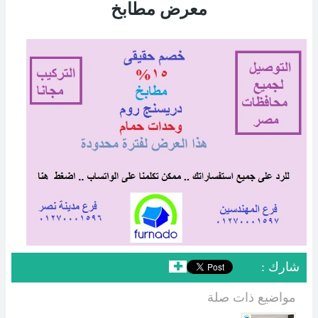
معرض مطابخ
: شارك
✚
مواضيع ذات صلة