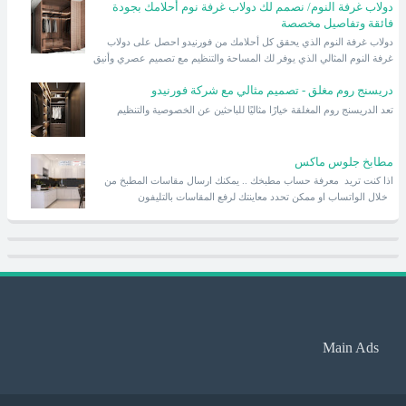
دولاب غرفة النوم/ نصمم لك دولاب غرفة نوم أحلامك بجودة
فائقة وتفاصيل مخصصة
دولاب غرفة النوم الذي يحقق كل أحلامك من فورنيدو احصل على دولاب
غرفة النوم المثالي الذي يوفر لك المساحة والتنظيم مع تصميم عصري وأنيق
دريسنج روم مغلق - تصميم مثالي مع شركة فورنيدو
تعد الدريسنج روم المغلقة خيارًا مثاليًا للباحثين عن الخصوصية والتنظيم
مطابخ جلوس ماكس
اذا كنت تريد معرفة حساب مطبخك .. يمكنك ارسال مقاسات المطبخ من
خلال الواتساب او ممكن تحدد معاينتك لرفع المقاسات بالتليفون
Main Ads