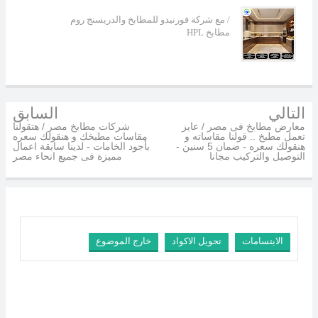
مع شركة فورنيدو للمطابخ والدريسنج روم /
HPL مطابخ
التالي
السابق
معارض مطابخ فى مصر / عايز
شركات مطابخ مصر / هتقولنا
تعمل مطبخ .. قولنا مقاساته و
مقاسات مطبخك و هنقولك سعره
هنقولك سعره - ضمان 5 سنين -
بأجود الخامات - لدينا سابقة اعمال
التوصيل والتركيب مجانا
مميزة فى جميع انحاء مصر
الابتسامات
تحويل الاكواد
خارج الموضوع