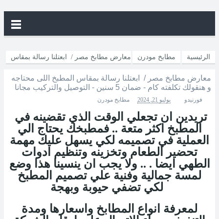
الرئيسية
مطابخ مودرن
معارض مطابخ مصر / ابعتلنا رسالة بمقاس
معارض مطابخ مصر / ابعتلنا رسالة بمقاس المطبخ اللى محتاجه
المطبخ اللى محتاجه و هنقولك تكلفته كام - ضمان 5 سنين - التوصيل
و هنقولك تكلفته كام - ضمان 5 سنين - التوصيل والتركيب مجانا
فورنيدو
يوليو 21, 2024
مطابخ مودرن
والتركيب مجانا
تريدين ان تجعلي الوقت الذي تقضينه في
المطبخ اكثر متعة .. فمطبخك يحتاج الي
العملية في تصميمه لكي يسهل عليك مهمة
تحضير الطعام وتخزينه وتنظيم ادوات
الطهي ايضا . .. ولا يجب ان ينسينا هذا وضع
لمسة جمالية وفنية علي تصميم المطبخ
لكي تضفي حيوبة وبهجة
لمعرفة انواع المطابخ واسعارها ومدة