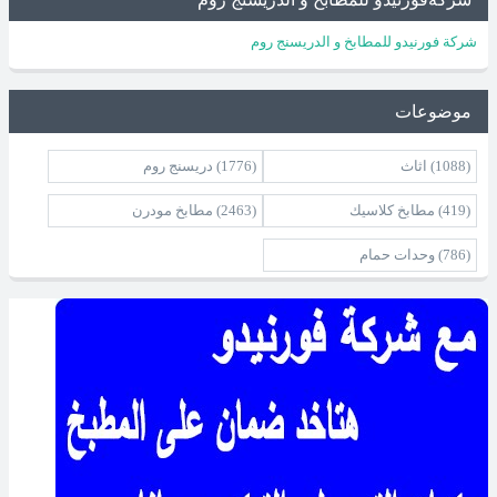
شركة فورنيدو للمطابخ و الدريسنج روم
موضوعات
(1088)
اثاث
(1776)
دريسنج روم
(419)
مطابخ كلاسيك
(2463)
مطابخ مودرن
(786)
وحدات حمام