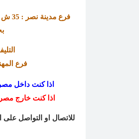
ش عزت سلامة – متفرع من عباس العقاد 
فرع مدينة نصر : 
35 
بج
التليفون : 
فرع 
المهندسين
اذا كنت داخل مصر .. اضغط هنا للاتصال المباشر بنا
اذا كنت خارج مصر .
للاتصال او التواصل على ا