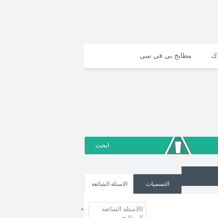
اك
مطابخ بى فى سى
التسميات
الاسئلة الشائعة
االاسئلة الشائعة
للمطابخ