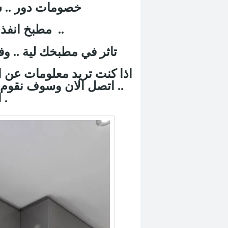
.. خصومات دور ..
.. مطبخ انفذ .. معارض لا .. اسواق بخ ..
تاثر في مطبخك لية .. و
.. اتصل الان وسوف نقوم 
القرار المناسب .