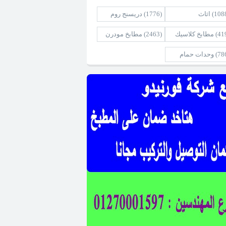
(108
اثاث
(1776)
دريسنج روم
(41
مطابخ كلاسيك
(2463)
مطابخ مودرن
(78
وحدات حمام