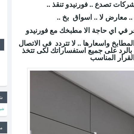
 شركات تصدع .. فورنيدو تنقذ
فر في اي حاجة الا مطبخك مع فورنيدو
اذا كنت تريد معلومات عن المطابخ واسعارها .. لا تتردد فى الاتصال
بالرد على جميع استفساراتك لكى تتخذ
شر
شرك
م