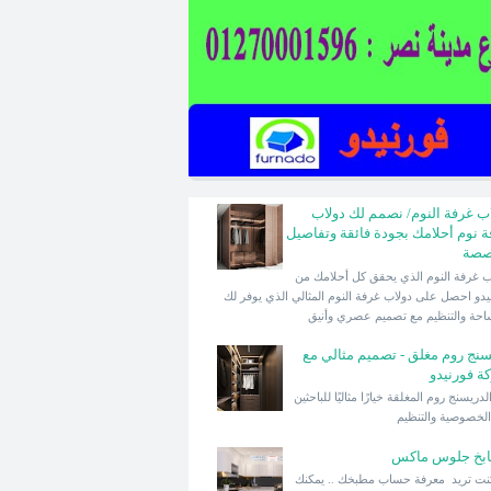
اب غرفة النوم/ نصمم لك دولاب
ة نوم أحلامك بجودة فائقة وتفاصيل
صصة
دولاب غرفة النوم الذي يحقق كل أحلامك من
يدو احصل على دولاب غرفة النوم المثالي الذي يوفر لك
احة والتنظيم مع تصميم عصري وأنيق
سنج روم مغلق - تصميم مثالي مع
ة فورنيدو
تعد الدريسنج روم المغلقة خيارًا مثاليًا للباحثين
لخصوصية والتنظيم
بخ جلوس ماكس
كنت تريد معرفة حساب مطبخك .. يمكنك