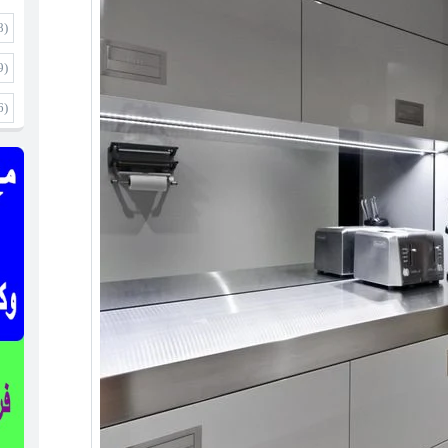
8)
9)
6)