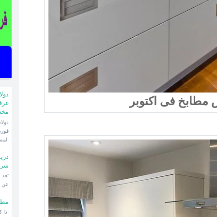
دول
مطابخ فى اكتوبر
غرف
مخ
فورن
المس
دري
شرك
عن ا
مطا
اذا 