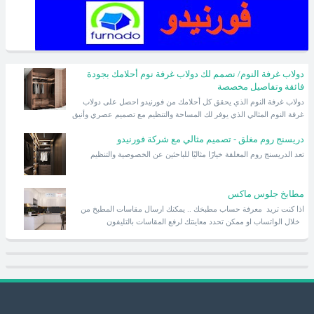
دولاب غرفة النوم/ نصمم لك دولاب غرفة نوم أحلامك بجودة
فائقة وتفاصيل مخصصة
دولاب غرفة النوم الذي يحقق كل أحلامك من فورنيدو احصل على دولاب
غرفة النوم المثالي الذي يوفر لك المساحة والتنظيم مع تصميم عصري وأنيق
دريسنج روم مغلق - تصميم مثالي مع شركة فورنيدو
تعد الدريسنج روم المغلقة خيارًا مثاليًا للباحثين عن الخصوصية والتنظيم
مطابخ جلوس ماكس
اذا كنت تريد معرفة حساب مطبخك .. يمكنك ارسال مقاسات المطبخ من
خلال الواتساب او ممكن تحدد معاينتك لرفع المقاسات بالتليفون