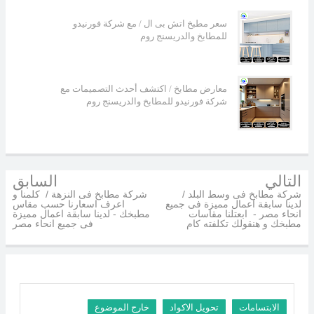
سعر مطبخ اتش بى ال / مع شركة فورنيدو
للمطابخ والدريسنج روم
معارض مطابخ / اكتشف أحدث التصميمات مع
شركة فورنيدو للمطابخ والدريسنج روم
التالي
السابق
شركة مطابخ فى وسط البلد /
شركة مطابخ فى النزهة / كلمنا و
لدينا سابقة اعمال مميزة فى جميع
اعرف اسعارنا حسب مقاس
انحاء مصر - ابعتلنا مقاسات
مطبخك - لدينا سابقة اعمال مميزة
مطبخك و هنقولك تكلفته كام
فى جميع انحاء مصر
الابتسامات
تحويل الاكواد
خارج الموضوع