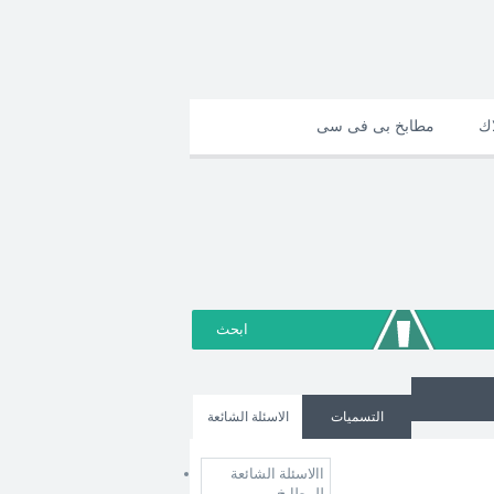
اك
مطابخ بى فى سى
التسميات
الاسئلة الشائعة
االاسئلة الشائعة
للمطابخ