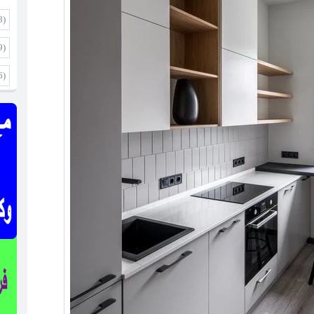
8)
9)
6)