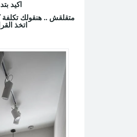
اكيد بت
متقلقش .. هنقولك تكلفة ك
اتخذ القرار هتشترى من اى مكان