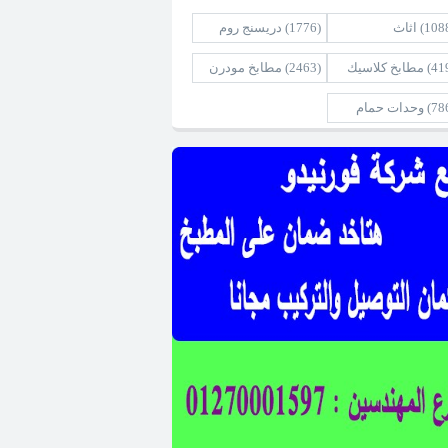
(108
اثاث
(1776)
دريسنج روم
(41
مطابخ كلاسيك
(2463)
مطابخ مودرن
(78
وحدات حمام