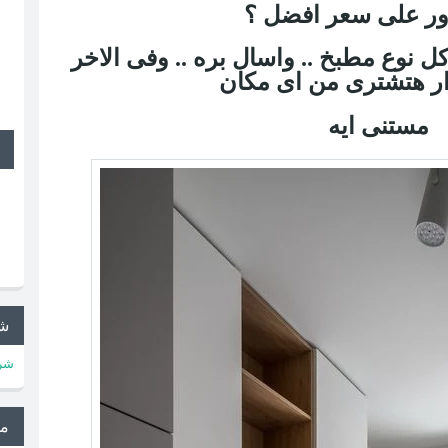
دور على سعر افضل ؟
ل نوع مطبخ .. واسال بره .. وفى الاخر
مستنى ايه
شر
شرك
م