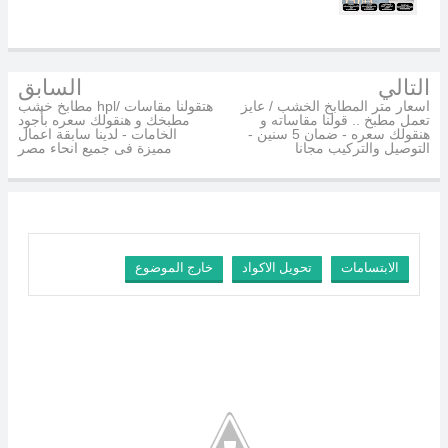
التالي
السابق
اسعار متر المطابخ الخشب / عايز
مطابخ خشب hpl/ هتقولنا مقاسات
تعمل مطبخ .. قولنا مقاساته و
مطبخك و هنقولك سعره بأجود
هنقولك سعره - ضمان 5 سنين -
الخامات - لدينا سابقة اعمال
التوصيل والتركيب مجانا
مميزة فى جميع انحاء مصر
الابتسامات
تحويل الاكواد
خارج الموضوع