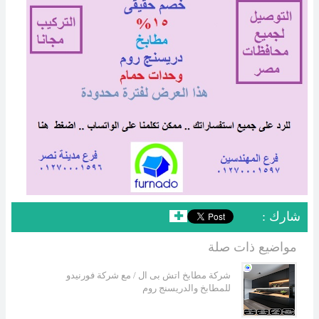
: شارك
✚
مواضيع ذات صلة
شركة مطابخ اتش بى ال / مع شركة فورنيدو
للمطابخ والدريسنج روم