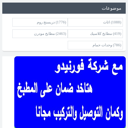
موضوعات
(1088)
اثاث
(1776)
دريسنج روم
(419)
مطابخ كلاسيك
(2463)
مطابخ مودرن
(786)
وحدات حمام