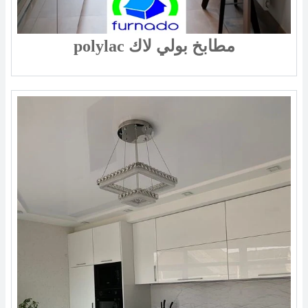
polylac مطابخ بولي لاك