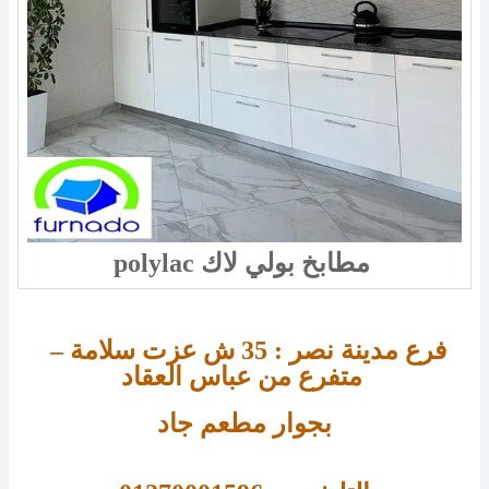
polylac مطابخ بولي لاك
فرع مدينة نصر : 
35 
ش عزت سلامة – 
متفرع من عباس العقاد 
بجوار مطعم جاد