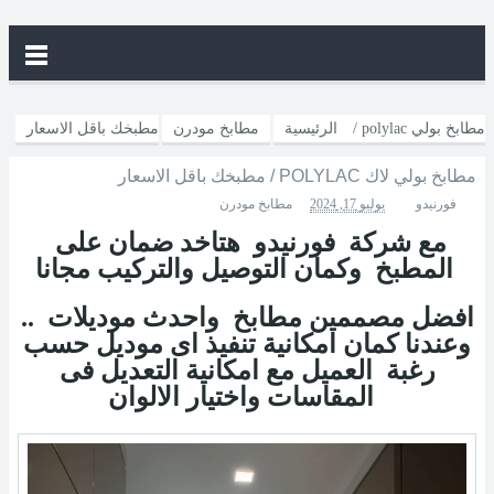
الرئيسية
مطابخ مودرن
مطبخك باقل الاسعار / polylac مطابخ بولي
مطبخك باقل الاسعار / POLYLAC مطابخ بولي لاك
لاك
فورنيدو
يوليو 17, 2024
مطابخ مودرن
مع شركة فورنيدو هتاخد ضمان على
المطبخ وكمان التوصيل والتركيب مجانا
افضل مصممين مطابخ واحدث موديلات ..
وعندنا كمان امكانية تنفيذ اى موديل حسب
رغبة العميل مع امكانية التعديل فى
المقاسات واختيار الالوان