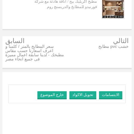
مطبخ أكريليك بيج / أناقة هادئة مع شركة
فورنيدو للمطابخ والدريسنج روم
التالي
السابق
مطابخ pvc خشب
سعر المطابخ بالمتر / كلمنا و
اعرف اسعارنا حسب مقاس
مطبخك - لدينا سابقة اعمال مميزة
فى جميع انحاء مصر
الابتسامات
تحويل الاكواد
خارج الموضوع