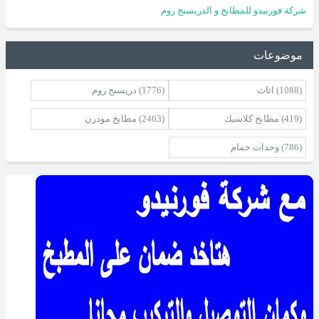
شركة فورنيدو للمطابخ و الدريسنج روم
موضوعات
(1088)
اثاث
(1776)
دريسنج روم
(419)
مطابخ كلاسيك
(2463)
مطابخ مودرن
(786)
وحدات حمام