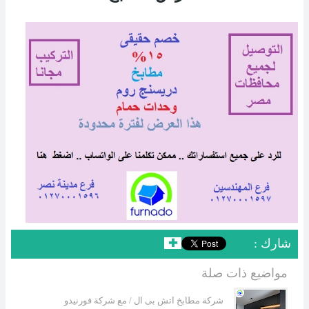
: شارك
✚
مواضيع ذات صلة
شركة مطابخ اتش بى ال / مع شركة فورنيدو