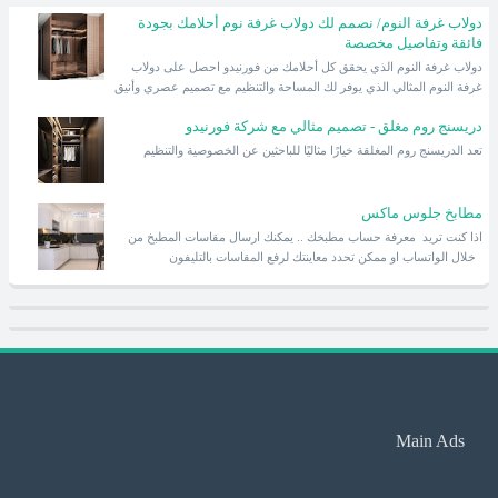
دولاب غرفة النوم/ نصمم لك دولاب غرفة نوم أحلامك بجودة
فائقة وتفاصيل مخصصة
دولاب غرفة النوم الذي يحقق كل أحلامك من فورنيدو احصل على دولاب
غرفة النوم المثالي الذي يوفر لك المساحة والتنظيم مع تصميم عصري وأنيق
دريسنج روم مغلق - تصميم مثالي مع شركة فورنيدو
تعد الدريسنج روم المغلقة خيارًا مثاليًا للباحثين عن الخصوصية والتنظيم
مطابخ جلوس ماكس
اذا كنت تريد معرفة حساب مطبخك .. يمكنك ارسال مقاسات المطبخ من
خلال الواتساب او ممكن تحدد معاينتك لرفع المقاسات بالتليفون
Main Ads