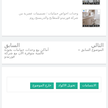
وحدات احواض حمامات / تصميمات عصرية من
شركة فورنيدو للمطابخ والدريسنج روم
التالي
السابق
« الموضوع السابق
أماكن بيع وحدات حمامات بجودة
عالمية متوفرة الآن مع شركة
فورنيدو
الابتسامات
تحويل الاكواد
خارج الموضوع