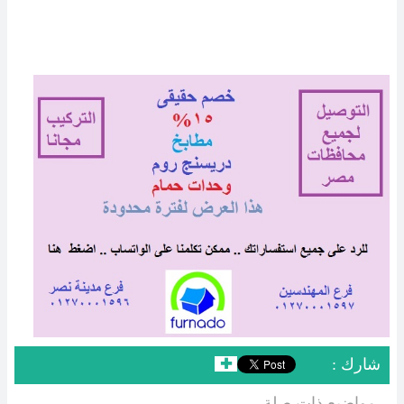
: شارك
✚
مواضيع ذات صلة