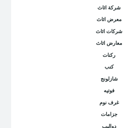
شركة اثاث
معرض اثاث
شركات اثاث
معارض اثاث
ركنات
كنب
شازلونج
فوتيه
غرف نوم
جزامات
دواليب