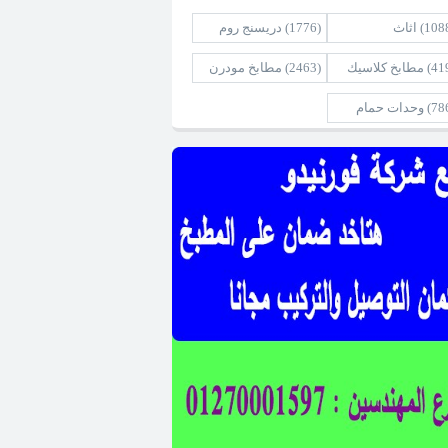
(108
اثاث
(1776)
دريسنج روم
(41
مطابخ كلاسيك
(2463)
مطابخ مودرن
(78
وحدات حمام