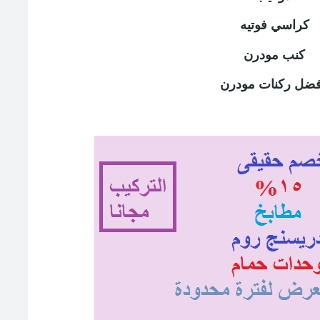
كراسي فوتيه
كنب مودرن
فضل ركنات مودرن