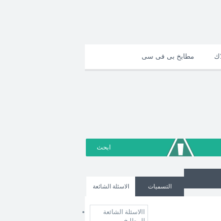
اك
مطابخ بى فى سى
التسميات
الاسئلة الشائعة
االاسئلة الشائعة
للمطابخ