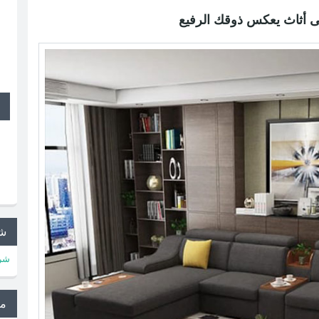
 أثاث يعكس ذوقك الرفيع
شر
شرك
م