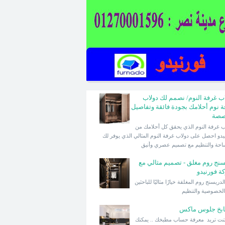
اب غرفة النوم/ نصمم لك دولاب
ة نوم أحلامك بجودة فائقة وتفاصيل
صصة
دولاب غرفة النوم الذي يحقق كل أحلامك من
يدو احصل على دولاب غرفة النوم المثالي الذي يوفر لك
احة والتنظيم مع تصميم عصري وأنيق
سنج روم مغلق - تصميم مثالي مع
ة فورنيدو
تعد الدريسنج روم المغلقة خيارًا مثاليًا للباحثين
لخصوصية والتنظيم
بخ جلوس ماكس
كنت تريد معرفة حساب مطبخك .. يمكنك