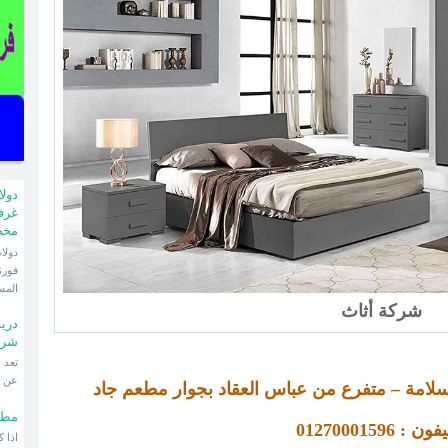
دول
غرف
مخ
فورن
المس
شركة أثاث
دري
شرك
عن ا
مة – متفرع من عباس العقاد بجوار مطعم جاد
مطا
ون : 01270001596
اذا 