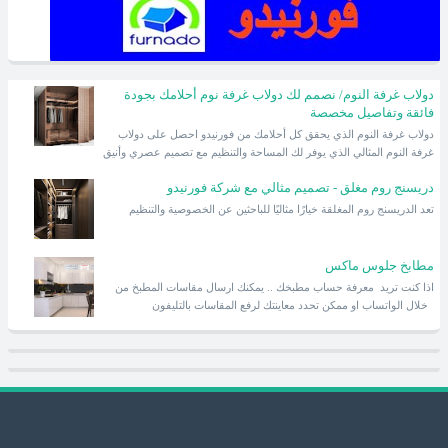
دولاب غرفة النوم/ نصمم لك دولاب غرفة نوم أحلامك بجودة
فائقة وتفاصيل مخصصة
دولاب غرفة النوم الذي يحقق كل أحلامك من فورنيدو احصل على دولاب
غرفة النوم المثالي الذي يوفر لك المساحة والتنظيم مع تصميم عصري وأنيق
دريسنج روم مغلق - تصميم مثالي مع شركة فورنيدو
تعد الدريسنج روم المغلقة خيارًا مثاليًا للباحثين عن الخصوصية والتنظيم
مطابخ جلوس ماكس
اذا كنت تريد معرفة حساب مطبخك .. يمكنك ارسال مقاسات المطبخ من
خلال الواتساب او ممكن تحدد معاينتك لرفع المقاسات بالتليفون