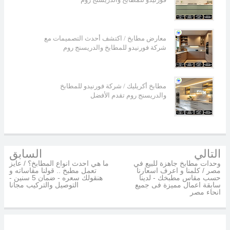
معارض مطابخ / اكتشف أحدث التصميمات مع
شركة فورنيدو للمطابخ والدريسنج روم
مطابخ أكريليك / شركة فورنيدو للمطابخ
والدريسنج روم تقدم الأفضل
التالي
السابق
وحدات مطابخ جاهزة للبيع في
ما هي احدث انواع المطابخ؟ / عايز
مصر / كلمنا و اعرف اسعارنا
تعمل مطبخ .. قولنا مقاساته و
حسب مقاس مطبخك - لدينا
هنقولك سعره - ضمان 5 سنين -
سابقة اعمال مميزة فى جميع
التوصيل والتركيب مجانا
انحاء مصر