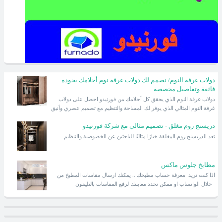
دولاب غرفة النوم/ نصمم لك دولاب غرفة نوم أحلامك بجودة
فائقة وتفاصيل مخصصة
دولاب غرفة النوم الذي يحقق كل أحلامك من فورنيدو احصل على دولاب
غرفة النوم المثالي الذي يوفر لك المساحة والتنظيم مع تصميم عصري وأنيق
دريسنج روم مغلق - تصميم مثالي مع شركة فورنيدو
تعد الدريسنج روم المغلقة خيارًا مثاليًا للباحثين عن الخصوصية والتنظيم
مطابخ جلوس ماكس
اذا كنت تريد معرفة حساب مطبخك .. يمكنك ارسال مقاسات المطبخ من
خلال الواتساب او ممكن تحدد معاينتك لرفع المقاسات بالتليفون