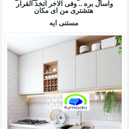
واسال بره .. وفى الاخر اتخذ القرار
هتشترى من اى مكان
مستنى ايه