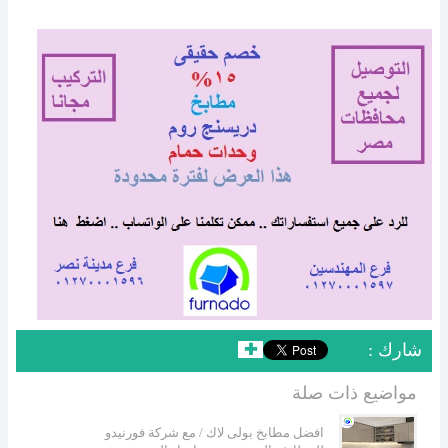
: شارك
✚
مواضيع ذات صلة
افضل مطابخ بولى لاك / مع شركة فورنيدو