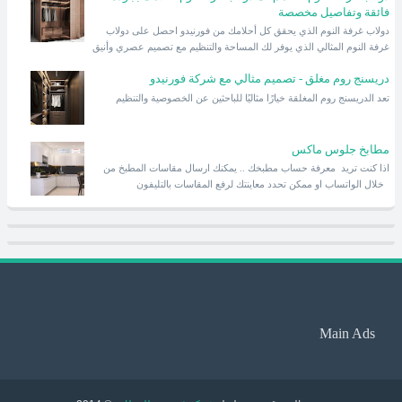
فائقة وتفاصيل مخصصة
دولاب غرفة النوم الذي يحقق كل أحلامك من فورنيدو احصل على دولاب
غرفة النوم المثالي الذي يوفر لك المساحة والتنظيم مع تصميم عصري وأنيق
دريسنج روم مغلق - تصميم مثالي مع شركة فورنيدو
تعد الدريسنج روم المغلقة خيارًا مثاليًا للباحثين عن الخصوصية والتنظيم
مطابخ جلوس ماكس
اذا كنت تريد معرفة حساب مطبخك .. يمكنك ارسال مقاسات المطبخ من
خلال الواتساب او ممكن تحدد معاينتك لرفع المقاسات بالتليفون
Main Ads