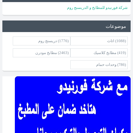
شركة فورنيدو للمطابخ و الدريسنج روم
موضوعات
(1088)
اثاث
(1776)
دريسنج روم
(419)
مطابخ كلاسيك
(2463)
مطابخ مودرن
(786)
وحدات حمام