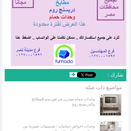
: شارك
✚
مواضيع ذات صلة
وحدات حمام مودرن من فورنيدو للمطابخ
والدريسنج روم
وحدات احواض حمامات / تصميمات عصرية من