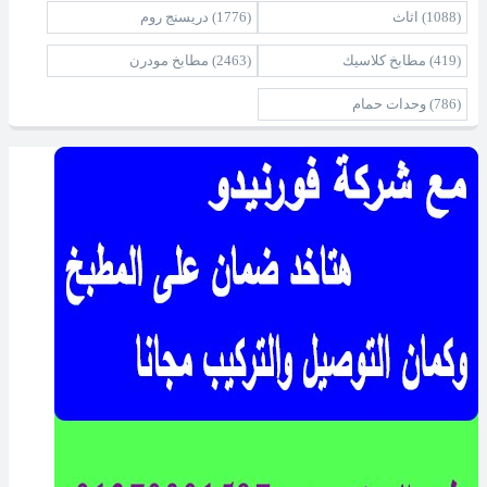
(1088)
اثاث
(1776)
دريسنج روم
(419)
مطابخ كلاسيك
(2463)
مطابخ مودرن
(786)
وحدات حمام