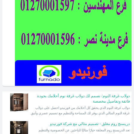
دولاب غرفة النوم/ نصمم لك دولاب غرفة نوم أحلامك بجودة
فائقة وتفاصيل مخصصة
دولاب غرفة النوم الذي يحقق كل أحلامك من فورنيدو احصل على دولاب
غرفة النوم المثالي الذي يوفر لك المساحة والتنظيم مع تصميم عصري وأنيق
دريسنج روم مغلق - تصميم مثالي مع شركة فورنيدو
تعد الدريسنج روم المغلقة خيارًا مثاليًا للباحثين عن الخصوصية والتنظيم