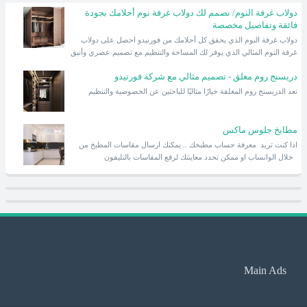
دولاب غرفة النوم/ نصمم لك دولاب غرفة نوم أحلامك بجودة
فائقة وتفاصيل مخصصة
دولاب غرفة النوم الذي يحقق كل أحلامك من فورنيدو احصل على دولاب
غرفة النوم المثالي الذي يوفر لك المساحة والتنظيم مع تصميم عصري وأنيق
دريسنج روم مغلق - تصميم مثالي مع شركة فورنيدو
تعد الدريسنج روم المغلقة خيارًا مثاليًا للباحثين عن الخصوصية والتنظيم
مطابخ جلوس ماكس
اذا كنت تريد معرفة حساب مطبخك .. يمكنك ارسال مقاسات المطبخ من
خلال الواتساب او ممكن تحدد معاينتك لرفع المقاسات بالتليفون
Main Ads