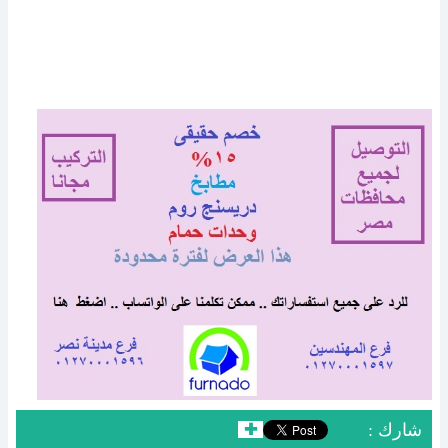
: شارك
✚